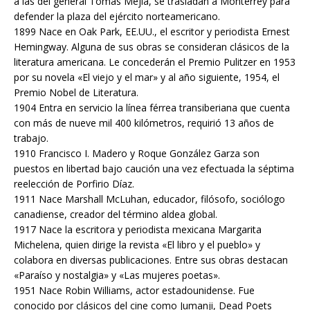
a las del general Tomás Mejía, se trasladan a Monterrey para
defender la plaza del ejército norteamericano.
1899 Nace en Oak Park, EE.UU., el escritor y periodista Ernest
Hemingway. Alguna de sus obras se consideran clásicos de la
literatura americana. Le concederán el Premio Pulitzer en 1953
por su novela «El viejo y el mar» y al año siguiente, 1954, el
Premio Nobel de Literatura.
1904 Entra en servicio la línea férrea transiberiana que cuenta
con más de nueve mil 400 kilómetros, requirió 13 años de
trabajo.
1910 Francisco I. Madero y Roque González Garza son
puestos en libertad bajo caución una vez efectuada la séptima
reelección de Porfirio Díaz.
1911 Nace Marshall McLuhan, educador, filósofo, sociólogo
canadiense, creador del término aldea global.
1917 Nace la escritora y periodista mexicana Margarita
Michelena, quien dirige la revista «El libro y el pueblo» y
colabora en diversas publicaciones. Entre sus obras destacan
«Paraíso y nostalgia» y «Las mujeres poetas».
1951 Nace Robin Williams, actor estadounidense. Fue
conocido por clásicos del cine como Jumanji, Dead Poets