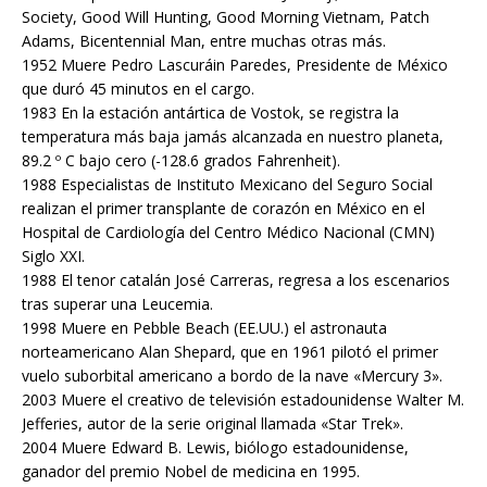
Society, Good Will Hunting, Good Morning Vietnam, Patch
Adams, Bicentennial Man, entre muchas otras más.
1952 Muere Pedro Lascuráin Paredes, Presidente de México
que duró 45 minutos en el cargo.
1983 En la estación antártica de Vostok, se registra la
temperatura más baja jamás alcanzada en nuestro planeta,
89.2 º C bajo cero (-128.6 grados Fahrenheit).
1988 Especialistas de Instituto Mexicano del Seguro Social
realizan el primer transplante de corazón en México en el
Hospital de Cardiología del Centro Médico Nacional (CMN)
Siglo XXI.
1988 El tenor catalán José Carreras, regresa a los escenarios
tras superar una Leucemia.
1998 Muere en Pebble Beach (EE.UU.) el astronauta
norteamericano Alan Shepard, que en 1961 pilotó el primer
vuelo suborbital americano a bordo de la nave «Mercury 3».
2003 Muere el creativo de televisión estadounidense Walter M.
Jefferies, autor de la serie original llamada «Star Trek».
2004 Muere Edward B. Lewis, biólogo estadounidense,
ganador del premio Nobel de medicina en 1995.