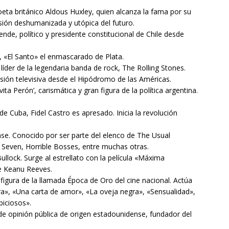
poeta británico Aldous Huxley, quien alcanza la fama por su
sión deshumanizada y utópica del futuro.
nde, político y presidente constitucional de Chile desde
 «El Santo» el enmascarado de Plata.
líder de la legendaria banda de rock, The Rolling Stones.
sión televisiva desde el Hipódromo de las Américas.
a Perón’, carismática y gran figura de la política argentina.
e Cuba, Fidel Castro es apresado. Inicia la revolución
se. Conocido por ser parte del elenco de The Usual
Seven, Horrible Bosses, entre muchas otras.
llock. Surge al estrellato con la película «Máxima
de Keanu Reeves.
igura de la llamada Época de Oro del cine nacional. Actúa
», «Una carta de amor», «La oveja negra», «Sensualidad»,
biciosos».
e opinión pública de origen estadounidense, fundador del