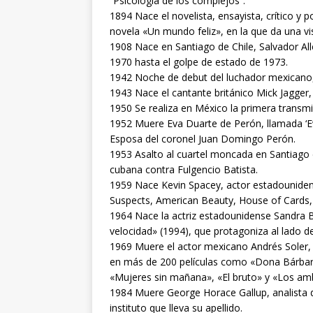
“Psicología de los complejos”.
1894 Nace el novelista, ensayista, crítico y 
novela «Un mundo feliz», en la que da una vi
1908 Nace en Santiago de Chile, Salvador Alle
1970 hasta el golpe de estado de 1973.
1942 Noche de debut del luchador mexicano,
1943 Nace el cantante británico Mick Jagger, 
1950 Se realiza en México la primera transmi
1952 Muere Eva Duarte de Perón, llamada ‘Evit
Esposa del coronel Juan Domingo Perón.
1953 Asalto al cuartel moncada en Santiago d
cubana contra Fulgencio Batista.
1959 Nace Kevin Spacey, actor estadouniden
Suspects, American Beauty, House of Cards, 
1964 Nace la actriz estadounidense Sandra Bu
velocidad» (1994), que protagoniza al lado 
1969 Muere el actor mexicano Andrés Soler, f
en más de 200 películas como «Dona Bárbara
«Mujeres sin mañana», «El bruto» y «Los am
1984 Muere George Horace Gallup, analista d
instituto que lleva su apellido.