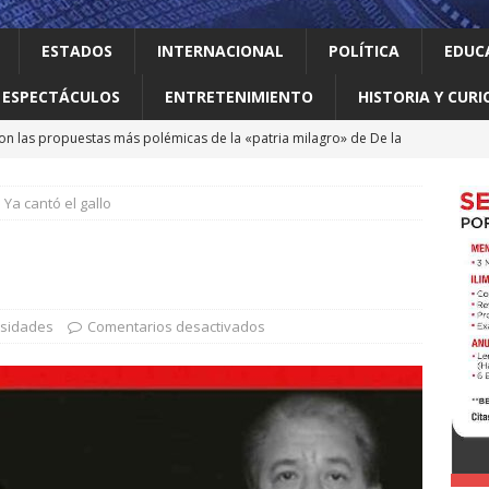
ESTADOS
INTERNACIONAL
POLÍTICA
EDUC
ESPECTÁCULOS
ENTRETENIMIENTO
HISTORIA Y CURI
on las propuestas más polémicas de la «patria milagro» de De la
os tendrá como presidente de Colombia
INTERNACIONAL
Ya cantó el gallo
 Perú restablecen relaciones tras crisis diplomática
an empacadora de chiles jalapeños en Nuevo León por brote de
osidades
Comentarios desactivados
 vale la pena leer
ALBERTO BOARDMAN
 en Guadalupe Consejo Municipal de Participación de la Mujer