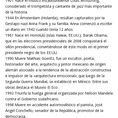
1901 Nace el músico estadounidense Louis Armstrong,
considerado el trompetista y cantante de jazz más importante
de la historia.
1944 En Ámsterdam (Holanda), resultan capturados por la
Gestapo nazi Anna Frank y su familia. Anna comenzó a escribir
un diario en 1942 cuando tenía 12 años.
1961 Nace en Honolulú (islas Hawai, EE.UU.), Barak Obama,
que en las elecciones presidenciales de 2008 conquistará el
sillón presidencial, convirtiéndose de este modo en el primer
presidente negro de los EE.UU.
1990 Muere Mathias Goeritz, fue un escultor, poeta,
historiador del arte, arquitecto y pintor mexicano de origen
alemán asociado a la tendencia de la abstracción constructiva
e impulsor de la «arquitectura emocional»; que luego de la
Segunda Guerra Mundial, se estableció en México. Entre sus
obras destaca el Museo El Eco.
1992 Triunfa la huelga general organizada por Nelson Mandela
contra el Gobierno sudafricano.
1998 Muere en accidente automovilístico el panista, José
Ángel Conchello, senador de la República, promotor de la
democracia.