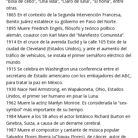
“Bola de cebo”, “Una vida”, “Claro de luna”, “El horla”, entre
otras.
1865 En el contexto de la Segunda Intervención Francesa,
Benito Juárez establece su gobierno en Paso del Norte.
1895 Muere Friedrich Engels, filósofo y teórico político
alemán, coautor con Karl Marx del “Manifiesto Comunista”.
1914 En el cruce de la avenida Euclid y la calle 105 Este de la
ciudad de Cleveland (Estados Unidos), y ante el aumento del
tráfico de vehículos, se instala el primer semáforo eléctrico del
mundo.
1915 Se celebra en Washington una conferencia entre el
secretario de Estado americano con los embajadores del ABC,
para tratar la paz en México.
1930 Nace Neil Armstrong, en Wapakoneta, Ohio, Estados
Unidos, el primer ser humano en pisar la Luna.
1962 Muere la actriz Marilyn Monroe. Es considerada la “sex-
symbol” más importante de su tiempo.
1984 Muere a los 58 años el actor británico Richard Burton en
Ginebra, Suiza, a causa de un derrame cerebral.
1987 Muere el compositor y cantante de música popular
Salvador Flores Rivera («Chava» Flores), de cáncer, autor de ,