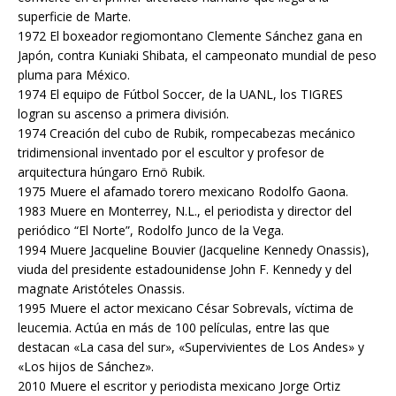
superficie de Marte.
1972 El boxeador regiomontano Clemente Sánchez gana en
Japón, contra Kuniaki Shibata, el campeonato mundial de peso
pluma para México.
1974 El equipo de Fútbol Soccer, de la UANL, los TIGRES
logran su ascenso a primera división.
1974 Creación del cubo de Rubik, rompecabezas mecánico
tridimensional inventado por el escultor y profesor de
arquitectura húngaro Ernö Rubik.
1975 Muere el afamado torero mexicano Rodolfo Gaona.
1983 Muere en Monterrey, N.L., el periodista y director del
periódico “El Norte”, Rodolfo Junco de la Vega.
1994 Muere Jacqueline Bouvier (Jacqueline Kennedy Onassis),
viuda del presidente estadounidense John F. Kennedy y del
magnate Aristóteles Onassis.
1995 Muere el actor mexicano César Sobrevals, víctima de
leucemia. Actúa en más de 100 películas, entre las que
destacan «La casa del sur», «Supervivientes de Los Andes» y
«Los hijos de Sánchez».
2010 Muere el escritor y periodista mexicano Jorge Ortiz