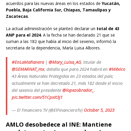
acuerdos para las nuevas áreas en los estados de
Yucatán,
Puebla, Baja California Sur, Chiapas, Tamaulipas y
Zacatecas
.
La actual administración se planteó declarar un
total de 43
ANP para el 2024
. A la fecha se han declarado 21 que se
suman a las 182 que había al inicio del sexenio, informó la
secretaria de la dependencia, María Luisa Albores.
#EnLaMañanera
|
@Mary_Luisa_AG
, titular de
@SEMARNAT_mx
, detalla que para 2024 habrá en
#México
43 Áreas Naturales Protegidas en 23 estados del país;
actualmente se han decretado 21, más 182 desde el inicio
del sexenio del presidente
@lopezobrador_
.
pic.twitter.com/51Cpxit3j1
— El Financiero TV (@ElFinancieroTv)
October 5, 2023
AMLO desobedece al INE: Mantiene