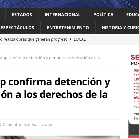
ESTADOS
INTERNACIONAL
POLÍTICA
EDUC
ESPECTÁCULOS
ENTRETENIMIENTO
HISTORIA Y CURI
o realiza obras que generan progreso
LOCAL
jes al ‘modo transformación’ para garantizar un mejor servicio de
top confirma detención y denuncia vulneración a los
 el gallo
HISTORIA Y CURIOSIDADES
ilia Canturosas consolida a Nuevo Laredo como referente de
p confirma detención y
pas
ESTADOS
ón a los derechos de la
uerra impulsa el comercio local con la inauguración del primer
CAL
Comentarios desactivados