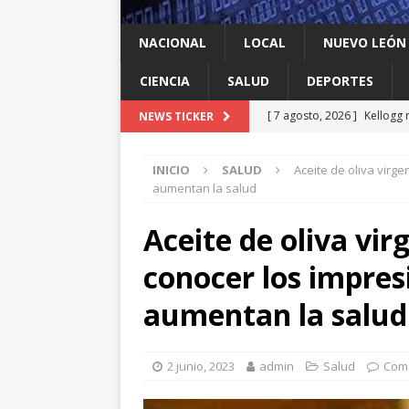
NACIONAL
LOCAL
NUEVO LEÓN
CIENCIA
SALUD
DEPORTES
[ 7 agosto, 2026 ]
Kellogg 
NEWS TICKER
[ 7 agosto, 2026 ]
Ya cantó
INICIO
SALUD
Aceite de oliva virg
[ 7 agosto, 2026 ]
Multan a
aumentan la salud
infantil contra el gigante d
Aceite de oliva vi
[ 7 agosto, 2026 ]
NL enfre
conocer los impres
recomendación de la OMS
[ 7 agosto, 2026 ]
Trump vu
aumentan la salud
INTERNACIONAL
2 junio, 2023
admin
Salud
Come