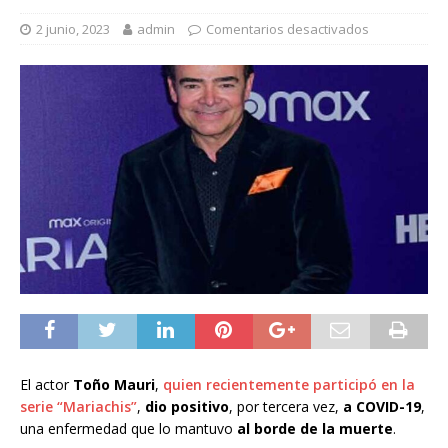
2 junio, 2023
admin
Comentarios desactivados
El actor
Toño Mauri
,
quien recientemente participó en la
serie “Mariachis”
,
dio positivo
, por tercera vez,
a
COVID-19
,
una enfermedad que lo mantuvo
al borde de la muerte
.