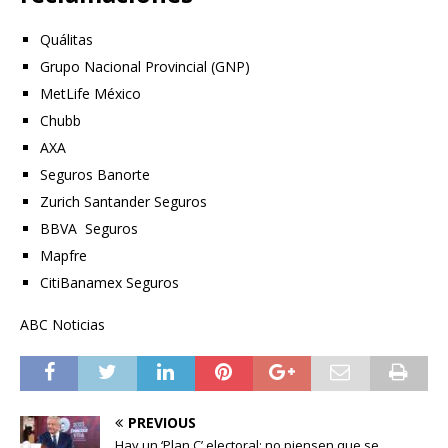
Quálitas
Grupo Nacional Provincial (GNP)
MetLife México
Chubb
AXA
Seguros Banorte
Zurich Santander Seguros
BBVA Seguros
Mapfre
CitiBanamex Seguros
ABC Noticias
PREVIOUS
Hay un ‘Plan C’ electoral; no piensen que se