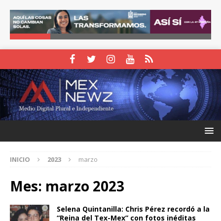
INICIO
2023
marzo
Mes:
marzo 2023
Selena Quintanilla: Chris Pérez recordó a la
“Reina del Tex-Mex” con fotos inéditas