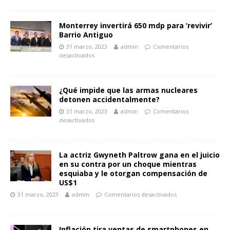
Monterrey invertirá 650 mdp para ‘revivir’
Barrio Antiguo
31 marzo, 2023
admin
Comentarios
desactivados
¿Qué impide que las armas nucleares
detonen accidentalmente?
31 marzo, 2023
admin
Comentarios
desactivados
La actriz Gwyneth Paltrow gana en el juicio
en su contra por un choque mientras
esquiaba y le otorgan compensación de
US$1
31 marzo, 2023
admin
Comentarios desactivados
Inflación tira ventas de smartphones en