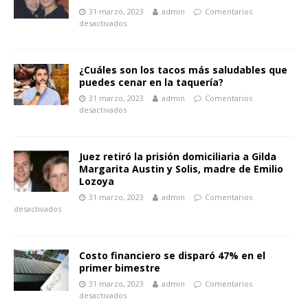
31 marzo, 2023
admin
Comentarios
desactivados
¿Cuáles son los tacos más saludables que
puedes cenar en la taquería?
31 marzo, 2023
admin
Comentarios
desactivados
Juez retiró la prisión domiciliaria a Gilda
Margarita Austin y Solis, madre de Emilio
Lozoya
31 marzo, 2023
admin
Comentarios
desactivados
Costo financiero se disparó 47% en el
primer bimestre
31 marzo, 2023
admin
Comentarios
desactivados