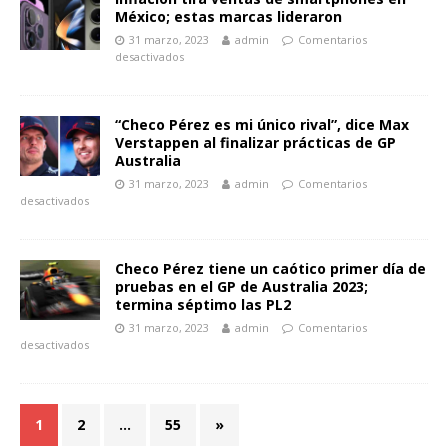
México; estas marcas lideraron
31 marzo, 2023
admin
Comentarios
desactivados
“Checo Pérez es mi único rival”, dice Max
Verstappen al finalizar prácticas de GP
Australia
31 marzo, 2023
admin
Comentarios
desactivados
Checo Pérez tiene un caótico primer día de
pruebas en el GP de Australia 2023;
termina séptimo las PL2
31 marzo, 2023
admin
Comentarios
desactivados
1
2
…
55
»