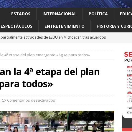
ESTADOS
INTERNACIONAL
POLÍTICA
EDUC
ESPECTÁCULOS
ENTRETENIMIENTO
HISTORIA Y CURI
parcialmente actividades de EEUU en Michoacán tras acuerdos
 la 4ª etapa del plan emergente «Agua para todos»
 el gallo
HISTORIA Y CURIOSIDADES
n ciudadanos el abandono institucional: Waldo
LOCAL
an la 4ª etapa del plan
Mijes ‘Modo Transformación’ para que llegue a NL un gobierno
para todos»
nes desaparecen tras aceptar oferta laboral en Jalisco
Comentarios desactivados