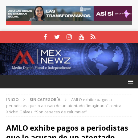
INICIO
SIN CATEGORÍA
AMLO exhibe pagos a
periodistas que lo acusan de un atentado “imaginario” contra
Xóchitl Gálvez: “Son capaces de calumniar”
AMLO exhibe pagos a periodistas
que lo acusan de un atentado