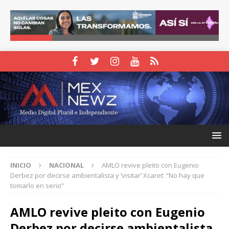
INICIO
NACIONAL
AMLO revive pleito con Eugenio
Derbez por decirse ambientalista y ‘visitar’ Xcaret: “No hay que
tomarlo en serio”
AMLO revive pleito con Eugenio
Derbez por decirse ambientalista