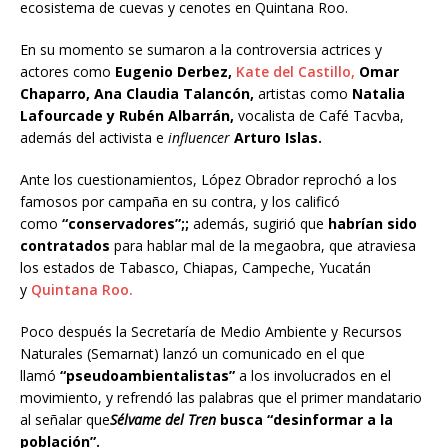
ecosistema de cuevas y cenotes en Quintana Roo.
En su momento se sumaron a la controversia actrices y
actores como
Eugenio Derbez,
Kate del Castillo,
Omar
Chaparro, Ana Claudia Talancón,
artistas como
Natalia
Lafourcade y Rubén Albarrán,
vocalista de Café Tacvba,
además del activista e
influencer
Arturo Islas.
Ante los cuestionamientos, López Obrador reprochó a los
famosos por campaña en su contra, y los calificó
como
“conservadores”;;
además, sugirió que
habrían sido
contratados
para hablar mal de la megaobra, que atraviesa
los estados de Tabasco, Chiapas, Campeche, Yucatán
y
Quintana Roo.
Poco después la Secretaría de Medio Ambiente y Recursos
Naturales (Semarnat) lanzó un comunicado en el que
llamó
“pseudoambientalistas”
a los involucrados en el
movimiento, y refrendó las palabras que el primer mandatario
al señalar que
Sélvame del Tren
busca “desinformar a la
población”.