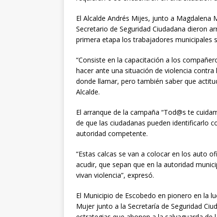
El Alcalde Andrés Mijes, junto a Magdalena M
Secretario de Seguridad Ciudadana dieron a
primera etapa los trabajadores municipales 
“Consiste en la capacitación a los compañer
hacer ante una situación de violencia contr
donde llamar, pero también saber que actitu
Alcalde.
El arranque de la campaña “Tod@s te cuidamos
de que las ciudadanas pueden identificarlo 
autoridad competente.
“Estas calcas se van a colocar en los auto o
acudir, que sepan que en la autoridad muni
vivan violencia”, expresó.
El Municipio de Escobedo en pionero en la luch
Mujer junto a la Secretaría de Seguridad Ci
estrategias que abonen a la salvaguarda de l