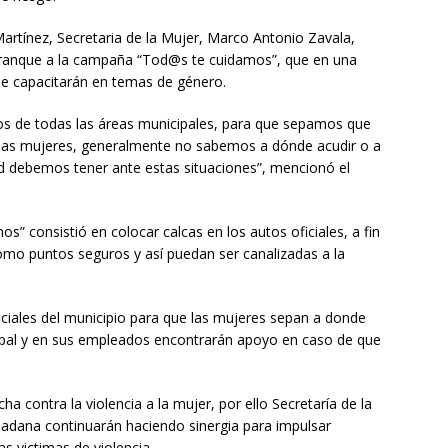
artínez, Secretaria de la Mujer, Marco Antonio Zavala,
rranque a la campaña “Tod@s te cuidamos”, que en una
se capacitarán en temas de género.
os de todas las áreas municipales, para que sepamos que
a las mujeres, generalmente no sabemos a dónde acudir o a
d debemos tener ante estas situaciones”, mencionó el
” consistió en colocar calcas en los autos oficiales, a fin
como puntos seguros y así puedan ser canalizadas a la
ficiales del municipio para que las mujeres sepan a donde
cipal y en sus empleados encontrarán apoyo en caso de que
a contra la violencia a la mujer, por ello Secretaría de la
udadana continuarán haciendo sinergia para impulsar
as victimas de violencia.