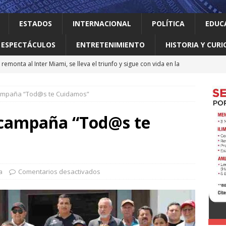
ESTADOS
INTERNACIONAL
POLÍTICA
EDUC
ESPECTÁCULOS
ENTRETENIMIENTO
HISTORIA Y CURI
remonta al Inter Miami, se lleva el triunfo y sigue con vida en la
ampaña “Tod@s te Cuidamos”
 el gallo
HISTORIA Y CURIOSIDADES
jes activar el ‘modo sí’ para que llegue la transformación a Nuevo
 campaña “Tod@s te
ma vidas 4T al sur de Nuevo León: Waldo
LOCAL
erró como líder del medallero con 407 preseas
DEPORTES
a
Comentarios desactivados