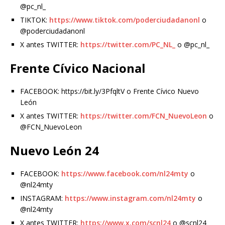
@pc_nl_
TIKTOK:
https://www.tiktok.com/poderciudadanonl
o
@poderciudadanonl
X antes TWITTER:
https://twitter.com/PC_NL_
o @pc_nl_
Frente Cívico Nacional
FACEBOOK: https://bit.ly/3PfqltV o Frente Cívico Nuevo
León
X antes TWITTER:
https://twitter.com/FCN_NuevoLeon
o
@FCN_NuevoLeon
Nuevo León 24
FACEBOOK:
https://www.facebook.com/nl24mty
o
@nl24mty
INSTAGRAM:
https://www.instagram.com/nl24mty
o
@nl24mty
X antes TWITTER:
https://www.x.com/scnl24
o @scnl24