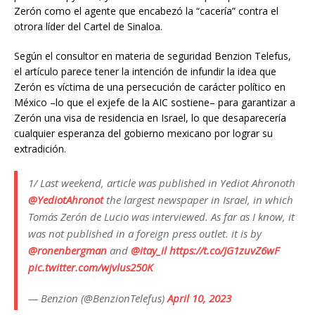
Zerón como el agente que encabezó la “cacería” contra el
otrora líder del Cartel de Sinaloa.
Según el consultor en materia de seguridad Benzion Telefus,
el artículo parece tener la intención de infundir la idea que
Zerón es víctima de una persecución de carácter político en
México –lo que el exjefe de la AIC sostiene– para garantizar a
Zerón una visa de residencia en Israel, lo que desaparecería
cualquier esperanza del gobierno mexicano por lograr su
extradición.
1/ Last weekend, article was published in Yediot Ahronoth
@YediotAhronot
the largest newspaper in Israel, in which
Tomás Zerón de Lucio was interviewed. As far as I know, it
was not published in a foreign press outlet. it is by
@ronenbergman
and
@itay_il
https://t.co/JG1zuvZ6wF
pic.twitter.com/wjvlus250K
— Benzion (@BenzionTelefus)
April 10, 2023