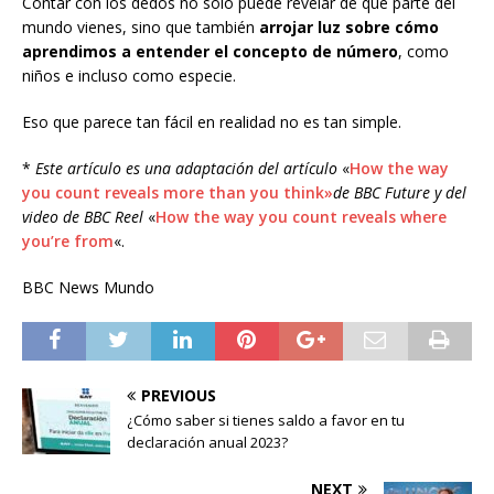
Contar con los dedos no solo puede revelar de qué parte del
mundo vienes, sino que también
arrojar luz sobre cómo
aprendimos a entender el concepto de número
, como
niños e incluso como especie.
Eso que parece tan fácil en realidad no es tan simple.
*
Este artículo es una adaptación del artículo
«
How the way
you count reveals more than you think»
de BBC Future y del
video de BBC Reel
«
How the way you count reveals where
you’re from
«.
BBC News Mundo
PREVIOUS
¿Cómo saber si tienes saldo a favor en tu
declaración anual 2023?
NEXT