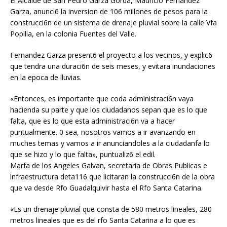
El Alcalde de San Pedro Garza Gorda, Mauricio Fernandez
Garza, anunci6 la inversion de 106 millones de pesos para la
construcci6n de un sistema de drenaje pluvial sobre la calle Vfa
Popilia, en la colonia Fuentes del Valle.
Fernandez Garza present6 el proyecto a los vecinos, y explic6
que tendra una duraci6n de seis meses, y evitara inundaciones
en la epoca de lluvias.
«Entonces, es importante que coda administraci6n vaya
hacienda su parte y que los ciudadanos sepan que es lo que
falta, que es lo que esta administraci6n va a hacer
puntualmente. 0 sea, nosotros vamos a ir avanzando en
muches temas y vamos a ir anunciandoles a la ciudadanfa lo
que se hizo y lo que falta», puntualiz6 el edil.
Marfa de los Angeles Galvan, secretaria de Obras Publicas e
lnfraestructura deta116 que licitaran la construcci6n de la obra
que va desde Rfo Guadalquivir hasta el Rfo Santa Catarina.
«Es un drenaje pluvial que consta de 580 metros lineales, 280
metros lineales que es del rfo Santa Catarina a lo que es