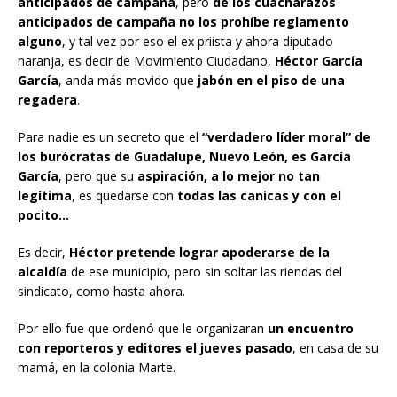
anticipados de campaña
, pero
de los cuacharazos
anticipados de campaña no los prohíbe reglamento
alguno
, y tal vez por eso el ex priista y ahora diputado
naranja, es decir de Movimiento Ciudadano,
Héctor García
García
, anda más movido que
jabón en el piso de una
regadera
.
Para nadie es un secreto que el
“verdadero líder moral” de
los burócratas de Guadalupe, Nuevo León, es García
García
, pero que su
aspiración, a lo mejor no tan
legítima
, es quedarse con
todas las canicas y con el
pocito…
Es decir,
Héctor pretende lograr apoderarse de la
alcaldía
de ese municipio, pero sin soltar las riendas del
sindicato, como hasta ahora.
Por ello fue que ordenó que le organizaran
un encuentro
con reporteros y editores el jueves pasado
, en casa de su
mamá, en la colonia Marte.