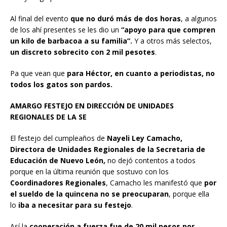
Al final del evento
que no duró más de dos horas
, a algunos
de los ahí presentes se les dio un
“apoyo para que compren
un kilo de barbacoa a su familia”.
Y a otros más selectos,
un discreto sobrecito con 2 mil pesotes
.
Pa que vean que
para Héctor, en cuanto a periodistas, no
todos los gatos son pardos.
AMARGO FESTEJO EN DIRECCIÓN DE UNIDADES
REGIONALES DE LA SE
El festejo del cumpleaños de
Nayeli Ley Camacho,
Directora de Unidades Regionales de la Secretaria de
Educación de Nuevo León,
no dejó contentos a todos
porque en la última reunión que sostuvo con los
Coordinadores Regionales
, Camacho les manifestó que
por
el sueldo de la quincena no se preocuparan
, porque ella
lo
iba a necesitar para su festejo
.
Así la
cooperación a fuerza fue de 20 mil pesos por