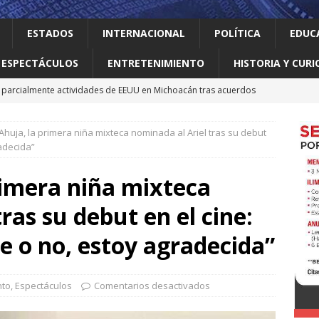
ESTADOS
INTERNACIONAL
POLÍTICA
EDUC
ESPECTÁCULOS
ENTRETENIMIENTO
HISTORIA Y CURI
parcialmente actividades de EEUU en Michoacán tras acuerdos
 el gallo
HISTORIA Y CURIOSIDADES
huja, la primera niña mixteca nominada al Ariel tras su debut
n ciudadanos el abandono institucional: Waldo
LOCAL
radecida”
Mijes ‘Modo Transformación’ para que llegue a NL un gobierno
rimera niña mixteca
ras su debut en el cine:
nes desaparecen tras aceptar oferta laboral en Jalisco
e o no, estoy agradecida”
nto
,
Espectáculos
Comentarios desactivados