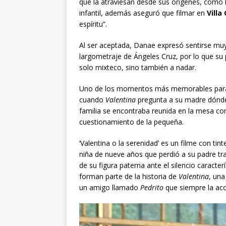
que la atraviesan desde sus orígenes, como l
infantil, además aseguró que filmar en
Villa
espíritu”.
Al ser aceptada, Danae expresó sentirse mu
largometraje de Ángeles Cruz, por lo que su
solo mixteco, sino también a nadar.
Uno de los momentos más memorables para la
cuando
Valentina
pregunta a su madre dónde 
familia se encontraba reunida en la mesa co
cuestionamiento de la pequeña.
‘Valentina o la serenidad’ es un filme con ti
niña de nueve años que perdió a su padre tra
de su figura paterna ante el silencio caracte
forman parte de la historia de
Valentina
, una
un amigo llamado
Pedrito
que siempre la a