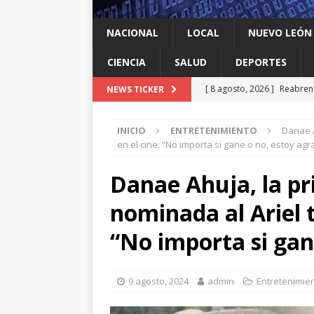
NACIONAL
LOCAL
NUEVO LEÓN
CIENCIA
SALUD
DEPORTES
[ 8 agosto, 2026 ]
Reabren 
NEWS TICKER
de seguridad
ESTADOS
[ 8 agosto, 2026 ]
Ya cantó
INICIO
ENTRETENIMIENTO
Danae A
[ 8 agosto, 2026 ]
Resiente
en el cine: “No importa si gane o no, estoy ag
[ 8 agosto, 2026 ]
Impulsa 
Danae Ahuja, la p
del ‘sí’
LOCAL
nominada al Ariel t
[ 8 agosto, 2026 ]
Dos jóve
“No importa si gan
ESTADOS
9 agosto, 2024
admin
Entretenimie