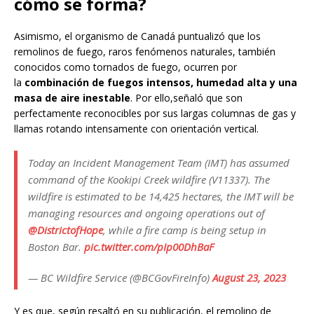
cómo se forma?
Asimismo, el organismo de Canadá puntualizó que los
remolinos de fuego, raros fenómenos naturales, también
conocidos como tornados de fuego, ocurren por
la
combinación de fuegos intensos, humedad alta y una
masa de aire inestable
. Por ello,señaló que son
perfectamente reconocibles por sus largas columnas de gas y
llamas rotando intensamente con orientación vertical.
Today an Incident Management Team (IMT) has assumed
command of the Kookipi Creek wildfire (V11337). The
wildfire is estimated to be 14,425 hectares, the IMT will be
managing resources and ongoing operations out of
@DistrictofHope
, while a fire camp is being setup in
Boston Bar.
pic.twitter.com/pIp00DhBaF
— BC Wildfire Service (@BCGovFireInfo)
August 23, 2023
Y es que, según resaltó en su publicación, el remolino de