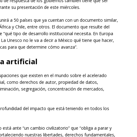
dad de respuesta de los gobiernos también tiene que ser
rante su presentación de este miércoles.
unirá a 50 países que ya cuentan con un documento similar,
frica y Chile, entre otros. El documento que resulte del
e “qué tipo de desarrollo institucional necesita. En Europa
La Unesco no le va a decir a México qué tiene que hacer,
ticas para que determine cómo avanza”.
 artificial
upaciones que existen en el mundo sobre el acelerado
ficial, como derechos de autor, propiedad de datos,
criminación, segregación, concentración de mercados,
profundidad del impacto que está teniendo en todos los
tá ante “un cambio civilizatorio” que “obliga a parar y
á fortaleciendo nuestras libertades, derechos fundamentales,