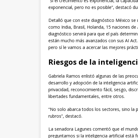
“Si el crecimiento es exponencial, la capaci
exponencial, pero no es posible”, destacó du
Detalló que con este diagnóstico México se 
como India, Brasil, Holanda, 15 naciones de Á
diagnóstico servirá para que el país determin
están mucho más avanzados con sus AI Act. 
pero sí le vamos a acercar las mejores prác
Riesgos de la inteligencia
Gabriela Ramos enlistó algunas de las preoc
desarrollo y adopción de la inteligencia arti
privacidad, reconocimiento fácil, sesgo, dis
libertades fundamentales, entre otros.
“No solo abarca todos los sectores, sino la 
rubros”, destacó.
La senadora Lagunes comentó que el mundo es
preguntarnos si la inteligencia artificial est