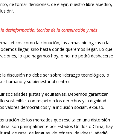
nto, de tomar decisiones, de elegir, nuestro libre albedrío,
lusión”.
 la desinformación, teorías de la conspiración y más
mas éticos como la clonación, las armas biológicas o la
podemos llegar, sino hasta dónde queremos llegar. Lo que
eraciones, lo que hagamos hoy, o no, no podrá deshacerse
a discusión no debe ser sobre liderazgo tecnológico, o
ser humano y su bienestar al centro.
uir sociedades justas y equitativas. Debemos garantizar
ollo sostenible, con respeto a los derechos y la dignidad
s valores democráticos y la inclusión social”, expuso.
centración de los mercados que resulta en una distorsión
tificial son principalmente por Estados Unidos o China, hay
ltural, de raza, de lenguas, de género, de ideas”, añadió.