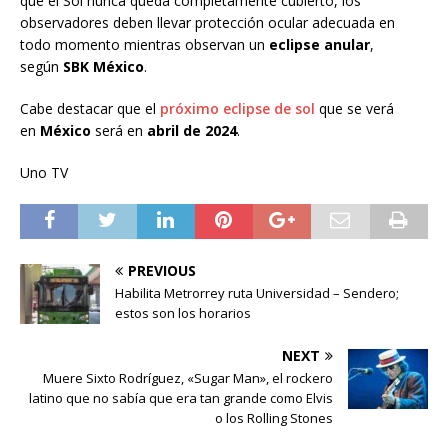
que el Sol nunca queda completamente cubierto, los
observadores deben llevar protección ocular adecuada en
todo momento mientras observan un
eclipse anular
,
según
SBK México
.
Cabe destacar que el
próximo eclipse de sol
que se verá
en
México
será en
abril de 2024
.
Uno TV
PREVIOUS
Habilita Metrorrey ruta Universidad – Sendero;
estos son los horarios
NEXT
Muere Sixto Rodríguez, «Sugar Man», el rockero
latino que no sabía que era tan grande como Elvis
o los Rolling Stones