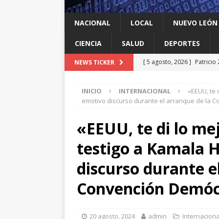
NACIONAL
LOCAL
NUEVO LEÓN
CIENCIA
SALUD
DEPORTES
[ 5 agosto, 2026 ]
Patricio
NEWS TICKER
despojo
LOCAL
INICIO
INTERNACIONAL
«EEUU, te 
[ 5 agosto, 2026 ]
Cómo es 
emotivo discurso durante el arranque de la 
amenaza (y por qué es dife
«EEUU, te di lo mej
[ 5 agosto, 2026 ]
Se va el
testigo a Kamala H
cercados por corrupción
[ 5 agosto, 2026 ]
Tigres g
discurso durante e
Cup
DEPORTES
Convención Demóc
[ 5 agosto, 2026 ]
Suspend
20 agosto, 2024
admin
Internaciona