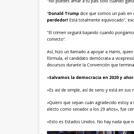
“No puedes amar a tu país solo cuando gana
“
Donald Trump
dice que somos un país en 
perdedor!
Está totalmente equivocado”, ex
“El crimen seguirá bajando cuando pongamos 
convicto”.
Así, hizo un llamado a apoyar a Harris, quien
fórmula, el candidato demócrata a vicepres
discursos durante la Convención que termina
«
Salvamos la democracia en 2020 y ahor
«Es así de simple, así de serio y está en sus
«Quiero que sepan cuán agradecido estoy a 
electo como senador a los 29 años», fue cerr
«Esto es Estados Unidos. No hay nada que 