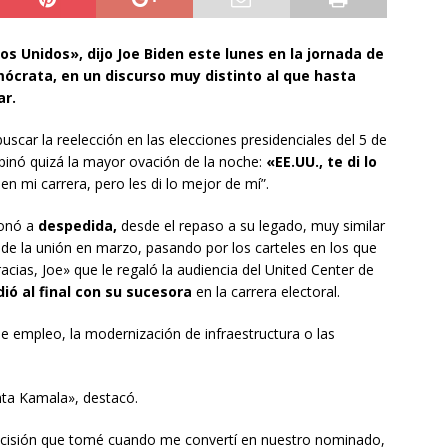
 Unidos», dijo Joe Biden este lunes en la jornada de
ócrata, en un discurso muy distinto al que hasta
ar.
buscar la reelección en las elecciones presidenciales del 5 de
opinó quizá la mayor ovación de la noche:
«EE.UU., te di lo
 mi carrera, pero les di lo mejor de mí”.
sonó a
despedida,
desde el repaso a su legado, muy similar
o de la unión en marzo, pasando por los carteles en los que
racias, Joe» que le regaló la audiencia del United Center de
dió al final con su sucesora
en la carrera electoral.
de empleo, la modernización de infraestructura o las
nta Kamala», destacó.
ecisión que tomé cuando me convertí en nuestro nominado,