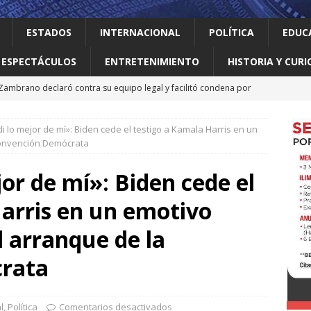
ESTADOS
INTERNACIONAL
POLÍTICA
EDUC
ESPECTÁCULOS
ENTRETENIMIENTO
HISTORIA Y CURI
 Zambrano declaró contra su equipo legal y facilitó condena por
di lo mejor de mí»: Biden cede el testigo a Kamala Harris en un
Pix, el sistema brasileño de pagos que Trump ve como una
Convención Demócrata
rente a otros)
INTERNACIONAL
or de mí»: Biden cede el
 primer gobierno izquierdista de Colombia con logros sociales
arris en un emotivo
NACIONAL
ana en penales y suma sus primeros dos puntos en la Leagues
l arranque de la
rata
e EEUU importaciones de aguacate mexicano
INTERNACIONAL
l
,
Política
Comentarios desactivados