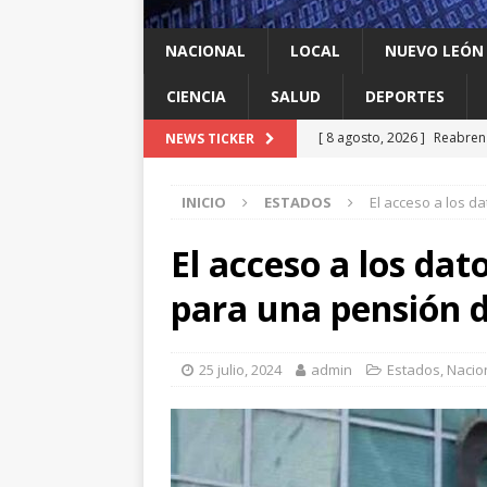
NACIONAL
LOCAL
NUEVO LEÓN
CIENCIA
SALUD
DEPORTES
[ 8 agosto, 2026 ]
Reabren 
NEWS TICKER
de seguridad
ESTADOS
INICIO
ESTADOS
El acceso a los d
[ 8 agosto, 2026 ]
Ya cantó
[ 8 agosto, 2026 ]
Resiente
El acceso a los da
[ 8 agosto, 2026 ]
Impulsa 
para una pensión 
del ‘sí’
LOCAL
[ 8 agosto, 2026 ]
Dos jóve
25 julio, 2024
admin
Estados
,
Nacio
ESTADOS