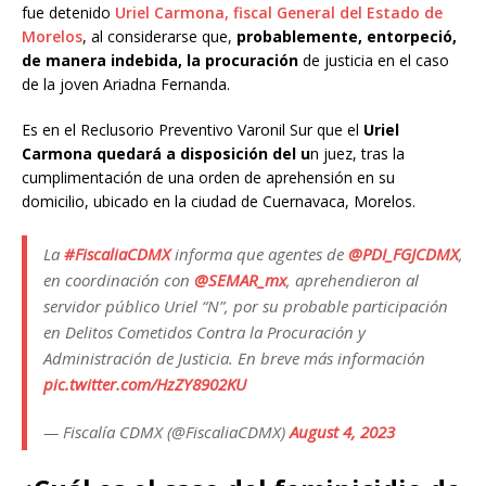
fue detenido
Uriel Carmona, fiscal General del Estado de
Morelos
, al considerarse que,
probablemente, entorpeció,
de manera indebida, la procuración
de justicia en el caso
de la joven Ariadna Fernanda.
Es en el Reclusorio Preventivo Varonil Sur que el
Uriel
Carmona quedará a disposición del u
n juez, tras la
cumplimentación de una orden de aprehensión en su
domicilio, ubicado en la ciudad de Cuernavaca, Morelos.
La
#FiscaliaCDMX
informa que agentes de
@PDI_FGJCDMX
,
en coordinación con
@SEMAR_mx
, aprehendieron al
servidor público Uriel “N”, por su probable participación
en Delitos Cometidos Contra la Procuración y
Administración de Justicia. En breve más información
pic.twitter.com/HzZY8902KU
— Fiscalía CDMX (@FiscaliaCDMX)
August 4, 2023