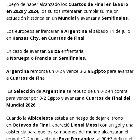
Luego de haber alcanzado los
Cuartos de Final en la Euro
en 2020 y 2024,
los suizos intentarán cumplir su mejor
actuación histórica en un
Mundial
y avanzar a
Semifinales
.
Los europeos enfrentarán a
Argentina
el sábado 11 de julio
en
Kansas City, en Cuartos de Final.
En caso de avanzar,
Suiza
enfrentaría
a
Noruega
o
Francia
en
Semifinales
.
Argentina
remonta un 0-2 y vence 3-2 a
Egipto
para avanzar
a
Cuartos de Fin
al
La
Selección
de
Argentina
se repuso de un 0-2 en contra
para vencer por 3-2 Egipto y avanzar
a Cuartos de Final del
Mundial 2026.
Cuando la
Albiceleste
estaba en riesgo de dejar el trono
en
Octavos de Final
, apareció
Lionel Messi
con un gol y una
asistencia para que los campeones del mundo alcanzaran el
empate 2-2 y un tanto de
Enzo Fernández
, al 90’+3 definió el