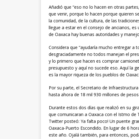
Añadió que “eso no lo hacen en otras partes
que venir, porque lo hacen porque quieren s
la comunidad, de la cultura, de las tradicio
llegue a estar en el consejo de ancianos, es
de Oaxaca hay buenas autoridades y manejo
Considera que “ayudaría mucho entregar a to
desgraciadamente no todos manejan el presu
y lo primero que hacen es comprar camionetas
presupuesto y aquí no sucede eso. Aquí la 
es la mayor riqueza de los pueblos de Oaxac
Por su parte, el Secretario de Infraestructu
hasta ahora de 18 mil 930 millones de pesos
Durante estos dos días que realizó en su gira
que comunicaran a Oaxaca con el Istmo de T
Twitter posteó: Ya falta poco! Un puente gr
Oaxaca-Puerto Escondido. En lugar de 6 hora
este año. Ojalá también, para entonces, pod