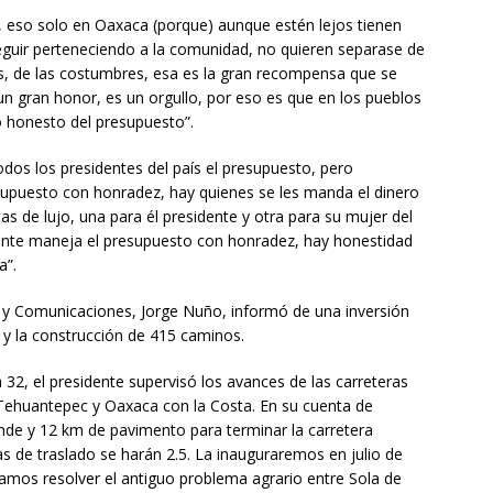
, eso solo en Oaxaca (porque) aunque estén lejos tienen
eguir perteneciendo a la comunidad, no quieren separase de
nes, de las costumbres, esa es la gran recompensa que se
 un gran honor, es un orgullo, por eso es que en los pueblos
 honesto del presupuesto”.
dos los presidentes del país el presupuesto, pero
puesto con honradez, hay quienes se les manda el dinero
 de lujo, una para él presidente y otra para su mujer del
gente maneja el presupuesto con honradez, hay honestidad
a”.
ra y Comunicaciones, Jorge Nuño, informó de una inversión
 y la construcción de 415 caminos.
 32, el presidente supervisó los avances de las carreteras
ehuantepec y Oaxaca con la Costa. En su cuenta de
ande y 12 km de pavimento para terminar la carretera
s de traslado se harán 2.5. La inauguraremos en julio de
amos resolver el antiguo problema agrario entre Sola de