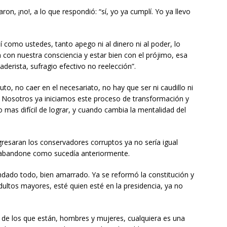
ron, ¡no!, a lo que respondió: “sí, yo ya cumplí. Yo ya llevo
í como ustedes, tanto apego ni al dinero ni al poder, lo
n con nuestra consciencia y estar bien con el prójimo, esa
derista, sufragio efectivo no reelección”.
o, no caer en el necesariato, no hay que ser ni caudillo ni
. Nosotros ya iniciamos este proceso de transformación y
 mas difícil de lograr, y cuando cambia la mentalidad del
gresaran los conservadores corruptos ya no sería igual
s abandone como sucedía anteriormente.
dado todo, bien amarrado. Ya se reformó la constitución y
ultos mayores, esté quien esté en la presidencia, ya no
ra de los que están, hombres y mujeres, cualquiera es una