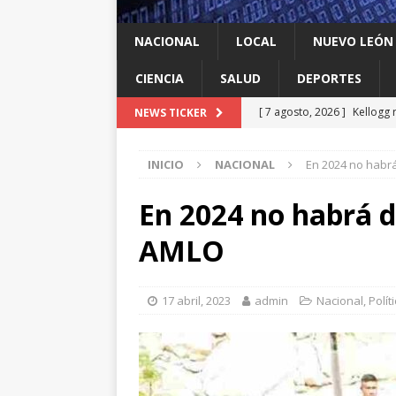
NACIONAL
LOCAL
NUEVO LEÓN
CIENCIA
SALUD
DEPORTES
[ 7 agosto, 2026 ]
Kellogg 
NEWS TICKER
[ 7 agosto, 2026 ]
Ya cantó
INICIO
NACIONAL
En 2024 no habr
[ 7 agosto, 2026 ]
Multan a
infantil contra el gigante d
En 2024 no habrá d
[ 7 agosto, 2026 ]
NL enfre
AMLO
recomendación de la OMS
[ 7 agosto, 2026 ]
Trump vu
17 abril, 2023
admin
Nacional
,
Polít
INTERNACIONAL