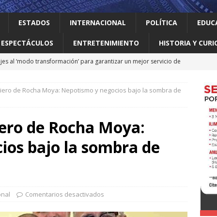
ESTADOS
INTERNACIONAL
POLÍTICA
EDUC
ESPECTÁCULOS
ENTRETENIMIENTO
HISTORIA Y CURI
jes al ‘modo transformación’ para garantizar un mejor servicio de
iero de Rocha Moya: Nepotismo y negocios bajo la sombra de
 el gallo
HISTORIA Y CURIOSIDADES
ilia Canturosas consolida a Nuevo Laredo como referente de
ero de Rocha Moya:
pas
ESTADOS
ios bajo la sombra de
 no le importan las personas vulnerables: Waldo
LOCAL
o realiza obras que generan progreso
LOCAL
onal
Comentarios desactivados