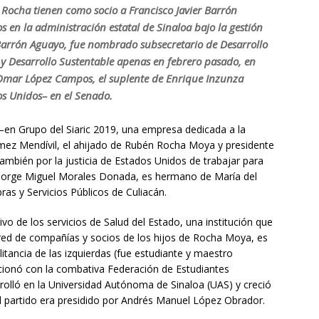
 Rocha tienen como socio a Francisco Javier Barrón
 en la administración estatal de Sinaloa bajo la gestión
 Barrón Aguayo, fue nombrado subsecretario de Desarrollo
r y Desarrollo Sustentable apenas en febrero pasado, en
Omar López Campos, el suplente de Enrique Inzunza
s Unidos– en el Senado.
–en Grupo del Siaric 2019, una empresa dedicada a la
mez Mendívil, el ahijado de Rubén Rocha Moya y presidente
también por la justicia de Estados Unidos de trabajar para
, Jorge Miguel Morales Donada, es hermano de María del
as y Servicios Públicos de Culiacán.
vo de los servicios de Salud del Estado, una institución que
 red de compañías y socios de los hijos de Rocha Moya, es
tancia de las izquierdas (fue estudiante y maestro
acionó con la combativa Federación de Estudiantes
rolló en la Universidad Autónoma de Sinaloa (UAS) y creció
el partido era presidido por Andrés Manuel López Obrador.