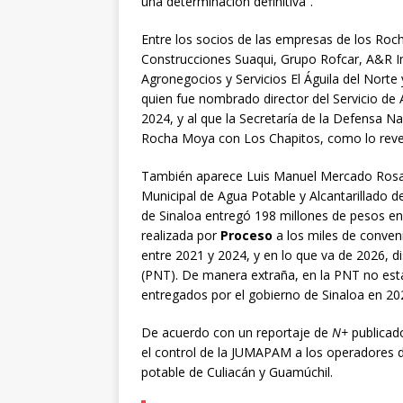
una determinación definitiva”.
Entre los socios de las empresas de los Roc
Construcciones Suaqui, Grupo Rofcar, A&R In
Agronegocios y Servicios El Águila del Nort
quien fue nombrado director del Servicio de 
2024, y al que la Secretaría de la Defensa N
Rocha Moya con Los Chapitos, como lo rev
También aparece Luis Manuel Mercado Rosale
Municipal de Agua Potable y Alcantarillado 
de Sinaloa entregó 198 millones de pesos en
realizada por
Proceso
a los miles de conven
entre 2021 y 2024, y en lo que va de 2026, d
(PNT). De manera extraña, en la PNT no está
entregados por el gobierno de Sinaloa en 20
De acuerdo con un reportaje de
N+
publicad
el control de la JUMAPAM a los operadores de
potable de Culiacán y Guamúchil.