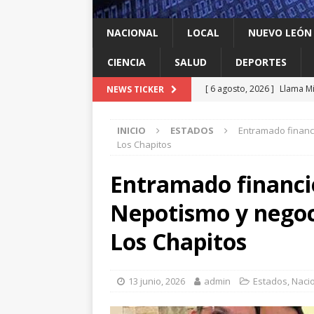
NACIONAL
LOCAL
NUEVO LEÓN
CIENCIA
SALUD
DEPORTES
[ 6 agosto, 2026 ]
Llama Mi
NEWS TICKER
agua
LOCAL
INICIO
ESTADOS
Entramado financ
[ 6 agosto, 2026 ]
Ya cantó
Los Chapitos
[ 6 agosto, 2026 ]
Carmen L
Entramado financi
energía limpia en Tamauli
Nepotismo y negoc
[ 6 agosto, 2026 ]
A Estado
[ 6 agosto, 2026 ]
Escobed
Los Chapitos
13 junio, 2026
admin
Estados
,
Naci