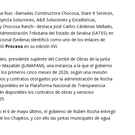
ha Ruiz –llamadas Constructora Chocosa, Stare It Services,
yecta Soluciones, A&R Soluciones y Estadísticas,
e y Chocosa Ranch– destaca José Carlos Cárdenas Mellado,
Administración Tributaria del Estado de Sinaloa (SATES) en
acional (Sedena) identificó como uno de los enlaces de
eló
Proceso
en su edición XVI.
s, presidente suplente del Comité de Obras de la Junta
de Mazatlán (JUMAPAM), una instancia a la que el gobierno
 los primeros cinco meses de 2026, según una revisión
ios y contratos otorgados por la administración de Rocha
isponibles en la Plataforma Nacional de Transparencia
n disponibles los contratos de obras y servicios
25.
o el 6 de mayo último, el gobierno de Rubén Rocha entregó
 los Chapitos, y con ello las juntas municipales de agua