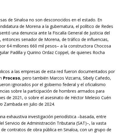
l
sas de Sinaloa no son desconocidos en el estado. En
ndidatura de Morena a la gubernatura, el político de Redes
sentó una denuncia ante la Fiscalía General de Justicia del
ntonces senador de Morena, de tráfico de influencias,
–por 64 millones 660 mil pesos– a la constructora Chocosa
guilar Padilla y Quirino Ordaz Coppel, de quienes Rocha
blicos a las empresas de esta red fueron documentados por
en
Proceso
, pero también Marcos Vizcarra, Sibely Cañedo,
fueron ignorados por el gobierno federal y el oficialismo
uncias sobre la participación de hombres armados para
nes de 2021, o sobre el asesinato de Héctor Melesio Cuén
yo
Zambada en julio de 2024.
una exhaustiva investigación periodística –basada, entre
 Servicio de Administración Tributaria (SAT)–, la vasta
de contratos de obra pública en Sinaloa, con un grupo de