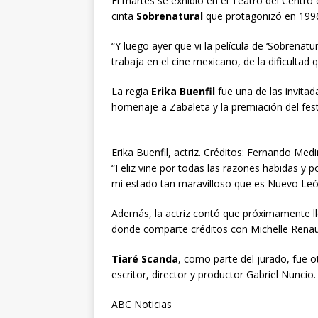
El martes se exhibió en el Teatro del Centro 
cinta
Sobrenatural
que protagonizó en 1996
“Y luego ayer que vi la película de ‘Sobrena
trabaja en el cine mexicano, de la dificultad 
La regia
Erika Buenfil
fue una de las invitad
homenaje a Zabaleta y la premiación del fest
Erika Buenfil, actriz. Créditos: Fernando Med
“Feliz vine por todas las razones habidas y p
mi estado tan maravilloso que es Nuevo León
Además, la actriz contó que próximamente ll
donde comparte créditos con Michelle Rena
Tiaré Scanda
, como parte del jurado, fue o
escritor, director y productor Gabriel Nuncio.
ABC Noticias