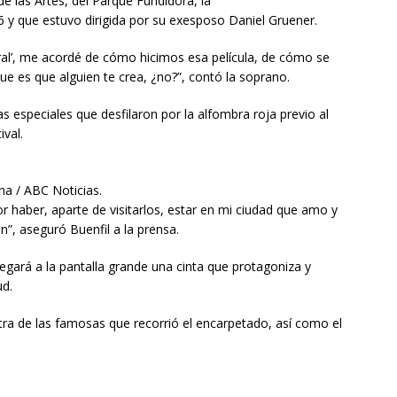
de las Artes, del Parque Fundidora, la
 y que estuvo dirigida por su exesposo Daniel Gruener.
tural’, me acordé de cómo hicimos esa película, de cómo se
que es que alguien te crea, ¿no?”, contó la soprano.
as especiales que desfilaron por la alfombra roja previo al
ival.
ina / ABC Noticias.
or haber, aparte de visitarlos, estar en mi ciudad que amo y
”, aseguró Buenfil a la prensa.
egará a la pantalla grande una cinta que protagoniza y
ud.
tra de las famosas que recorrió el encarpetado, así como el