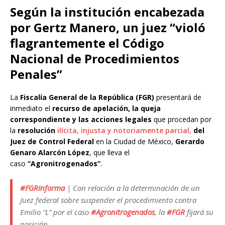
Según la institución encabezada
por Gertz Manero, un juez “violó
flagrantemente el Código
Nacional de Procedimientos
Penales”
La
Fiscalía General de la República (FGR)
presentará de
inmediato el
recurso de apelación, la queja
correspondiente y las acciones legales
que procedan por
la
resolución
ilícita, injusta y notoriamente parcial,
del
Juez de Control Federal
en la Ciudad de México,
Gerardo
Genaro Alarcón López
, que lleva el
caso
“Agronitrogenados”
.
#FGRInforma
| Con relación a la determinación de un
Juez federal sobre suspender el procedimiento contra
Emilio “L” por el caso
#Agronitrogenados
, la
#FGR
fijará su
posición.