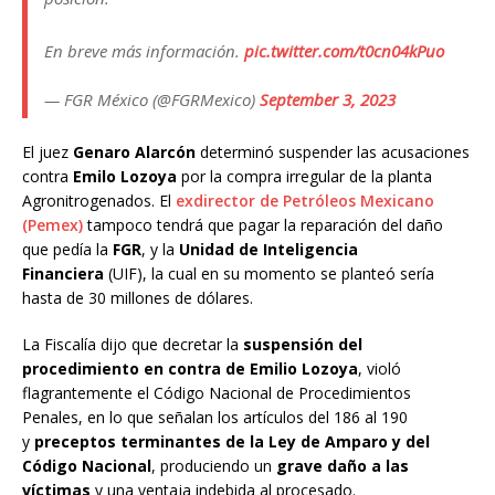
En breve más información.
pic.twitter.com/t0cn04kPuo
— FGR México (@FGRMexico)
September 3, 2023
El juez
Genaro Alarcón
determinó suspender las acusaciones
contra
Emilo Lozoya
por la compra irregular de la planta
Agronitrogenados. El
exdirector de Petróleos Mexicano
(Pemex)
tampoco tendrá que pagar la reparación del daño
que pedía la
FGR
, y la
Unidad de Inteligencia
Financiera
(UIF), la cual en su momento se planteó sería
hasta de 30 millones de dólares.
La Fiscalía dijo que decretar la
suspensión del
procedimiento en contra de Emilio Lozoya
, violó
flagrantemente el Código Nacional de Procedimientos
Penales, en lo que señalan los artículos del 186 al 190
y
preceptos terminantes de la Ley de Amparo y del
Código Nacional
, produciendo un
grave daño a las
víctimas
y una ventaja indebida al procesado.