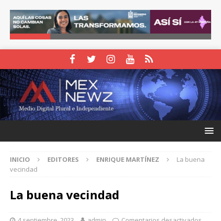
INICIO
EDITORES
ENRIQUE MARTÍNEZ
La buena
vecindad
La buena vecindad
4 septiembre, 2023
admin
Comentarios desactivados