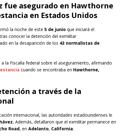
z fue asegurado en Hawthorne
 estancia en Estados Unidos
ormó la noche de este
5 de junio
que iniciará el
ras conocer la detención del exmilitar
lado en la desaparición de los
43 normalistas de
a la Fiscalía federal sobre el aseguramiento, afirmando
 estancia
cuando se encontraba en
Hawthorne,
etención a través de la
onal
cación internacional, las autoridades estadounidenses le
hávez.
Además, detallaron que el exmilitar permanece en
cho Road
, en
Adelanto
,
California
.