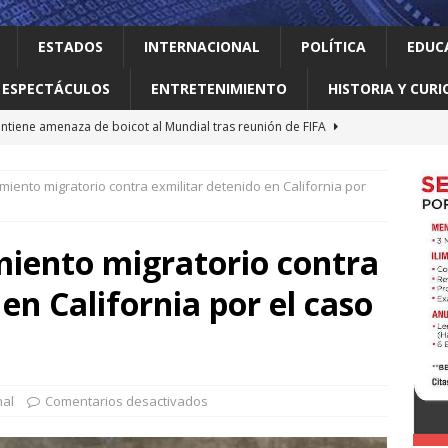
ESTADOS
INTERNACIONAL
POLÍTICA
EDUC
ESPECTÁCULOS
ENTRETENIMIENTO
HISTORIA Y CURI
despliega mil 500 militares en regiones aguacateras de
miento migratorio contra exmilitar detenido en California por
lertó que la humanidad ya usó todos los recursos renovables de
n antes
INTERNACIONAL
miento migratorio contra
zar ve incierto el futuro del T-MEC; confía en que sobreviva un
en California por el caso
NACIONAL
aldo a ordenar crecimiento urbano en NL
SIN CATEGORÍA
tiene amenaza de boicot al Mundial tras reunión de FIFA
nal
Comentarios desactivados