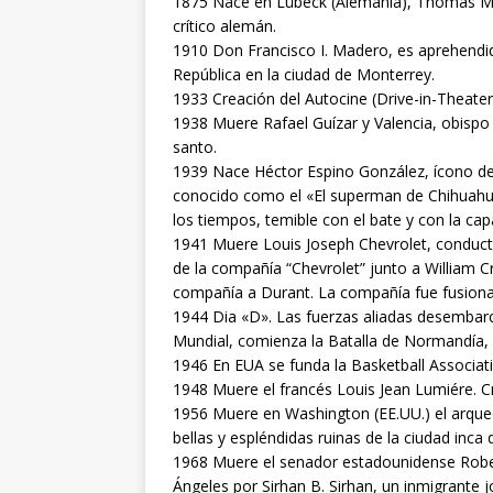
1875 Nace en Lübeck (Alemania), Thomas Mann
crítico alemán.
1910 Don Francisco I. Madero, es aprehendid
República en la ciudad de Monterrey.
1933 Creación del Autocine (Drive-in-Theate
1938 Muere Rafael Guízar y Valencia, obispo
santo.
1939 Nace Héctor Espino González, ícono del 
conocido como el «El superman de Chihuahu
los tiempos, temible con el bate y con la ca
1941 Muere Louis Joseph Chevrolet, conduct
de la compañía “Chevrolet” junto a William C
compañía a Durant. La compañía fue fusiona
1944 Dia «D». Las fuerzas aliadas desembar
Mundial, comienza la Batalla de Normandía, la
1946 En EUA se funda la Basketball Associa
1948 Muere el francés Louis Jean Lumiére. 
1956 Muere en Washington (EE.UU.) el arqu
bellas y espléndidas ruinas de la ciudad inca
1968 Muere el senador estadounidense Robert
Ángeles por Sirhan B. Sirhan, un inmigrante 