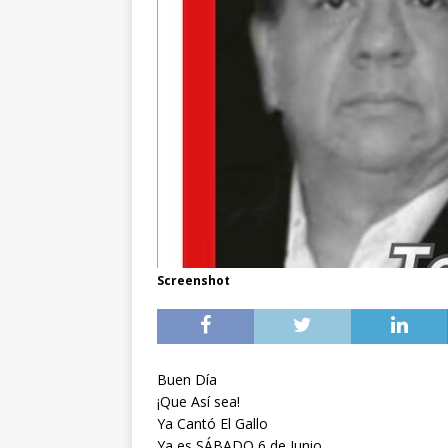
Screenshot
Buen Día
¡Que Así sea!
Ya Cantó El Gallo
Ya es SÁBADO 6 de Junio