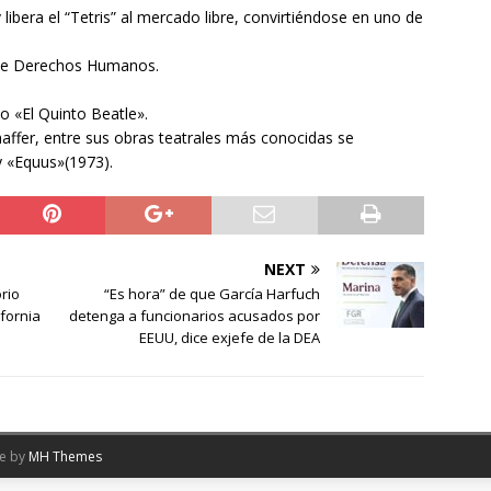
 libera el “Tetris” al mercado libre, convirtiéndose en uno de
 de Derechos Humanos.
o «El Quinto Beatle».
affer, entre sus obras teatrales más conocidas se
 «Equus»(1973).
NEXT
rio
“Es hora” de que García Harfuch
ifornia
detenga a funcionarios acusados por
EEUU, dice exjefe de la DEA
me by
MH Themes