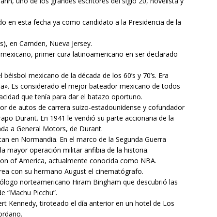
, uno de los grandes escritores del siglo 20, novelista y
o en esta fecha ya como candidato a la Presidencia de la
rs), en Camden, Nueva Jersey.
 mexicano, primer cura latinoamericano en ser declarado
béisbol mexicano de la década de los 60’s y 70’s. Era
a». Es considerado el mejor bateador mexicano de todos
pacidad que tenía para dar el batazo oportuno.
or de autos de carrera suizo-estadounidense y cofundador
rapo Durant. En 1941 le vendió su parte accionaria de la
da a General Motors, de Durant.
can en Normandia. En el marco de la Segunda Guerra
 mayor operación militar anfibia de la historia.
tion of America, actualmente conocida como NBA.
Crea con su hermano August el cinematógrafo.
eólogo norteamericano Hiram Bingham que descubrió las
 de “Machu Picchu”.
 Kennedy, tiroteado el día anterior en un hotel de Los
jordano.