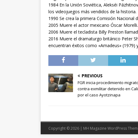
1984 En la Unión Soviética, Alekséi Pázhitnov
los videojuegos más vendidos de la historia.
1990 Se crea la primera Comisión Nacional
2005 Muere el actor mexicano Óscar Morelli.
2006 Muere el tecladista Billy Preston llamad
2016 Muere el dramaturgo británico Peter Sh
encuentran éxitos como «Amadeus» (1979) y
PREVIOUS
FGR inicia procedimiento migrato
contra exmilitar detenido en Cal
por el caso Ayotzinapa
Copyright © 2026 | MH Magazine WordPress The