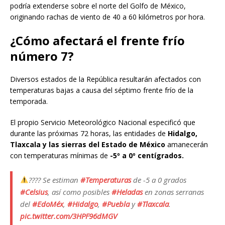
podría extenderse sobre el norte del Golfo de México,
originando rachas de viento de 40 a 60 kilómetros por hora.
¿Cómo afectará el frente frío
número 7?
Diversos estados de la República resultarán afectados con
temperaturas bajas a causa del séptimo frente frío de la
temporada.
El propio Servicio Meteorológico Nacional especificó que
durante las próximas 72 horas, las entidades de
Hidalgo,
Tlaxcala y las sierras del Estado de México
amanecerán
con temperaturas mínimas de
-5º a 0º centígrados.
???? Se estiman
#Temperaturas
de -5 a 0 grados
#Celsius
, así como posibles
#Heladas
en zonas serranas
del
#EdoMéx
,
#Hidalgo
,
#Puebla
y
#Tlaxcala
.
pic.twitter.com/3HPF96dMGV