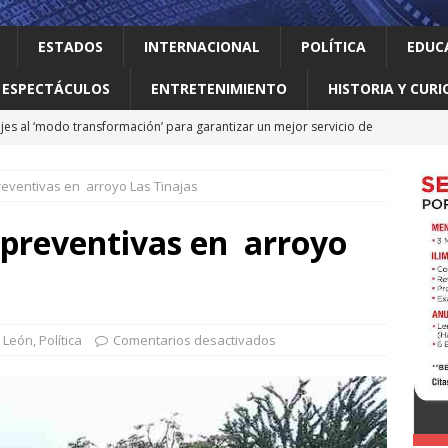
ESTADOS
INTERNACIONAL
POLÍTICA
EDUC
ESPECTÁCULOS
ENTRETENIMIENTO
HISTORIA Y CURI
jes al ‘modo transformación’ para garantizar un mejor servicio de
eventivas en arroyo Las Tinajas
 el gallo
HISTORIA Y CURIOSIDADES
ilia Canturosas consolida a Nuevo Laredo como referente de
 preventivas en arroyo
pas
ESTADOS
 no le importan las personas vulnerables: Waldo
LOCAL
o realiza obras que generan progreso
LOCAL
 León
,
Política
Comentarios desactivados