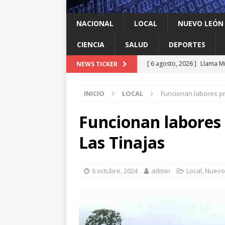
NACIONAL
LOCAL
NUEVO LEÓN
CIENCIA
SALUD
DEPORTES
[ 6 agosto, 2026 ]
Llama Mi
NEWS TICKER
agua
LOCAL
INICIO
LOCAL
Funcionan labores pr
[ 6 agosto, 2026 ]
Ya cantó
[ 6 agosto, 2026 ]
Carmen L
Funcionan labores
energía limpia en Tamauli
Las Tinajas
[ 6 agosto, 2026 ]
A Estado
[ 6 agosto, 2026 ]
Escobed
6 octubre, 2024
admin
Local
,
Nuevo