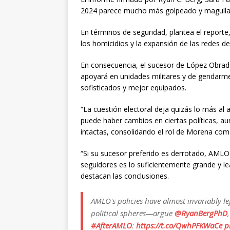
2024 parece mucho más golpeado y magulla
En términos de seguridad, plantea el reporte,
los homicidios y la expansión de las redes de
En consecuencia, el sucesor de López Obrad
apoyará en unidades militares y de gendarme
sofisticados y mejor equipados.
“La cuestión electoral deja quizás lo más a
puede haber cambios en ciertas políticas, a
intactas, consolidando el rol de Morena como 
“Si su sucesor preferido es derrotado, AML
seguidores es lo suficientemente grande y lea
destacan las conclusiones.
AMLO's policies have almost invariably le
political spheres—argue
@RyanBergPhD
#AfterAMLO
:
https://t.co/QwhPFKWaCe
p