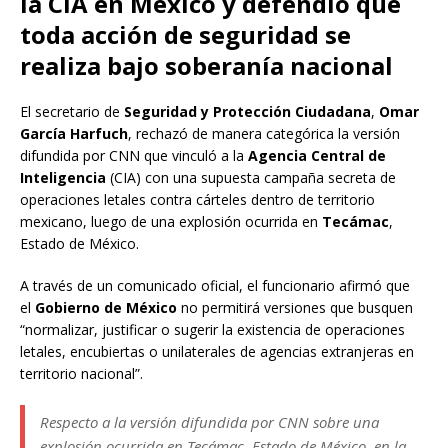
la CIA en México y defendió que
toda acción de seguridad se
realiza bajo soberanía nacional
El secretario de
Seguridad y Protección Ciudadana
,
Omar
García Harfuch
, rechazó de manera categórica la versión
difundida por CNN que vinculó a la
Agencia Central de
Inteligencia
(CIA) con una supuesta campaña secreta de
operaciones letales contra cárteles dentro de territorio
mexicano, luego de una explosión ocurrida en
Tecámac
,
Estado de México.
A través de un comunicado oficial, el funcionario afirmó que
el
Gobierno de México
no permitirá versiones que busquen
“normalizar, justificar o sugerir la existencia de operaciones
letales, encubiertas o unilaterales de agencias extranjeras en
territorio nacional”.
Respecto a la versión difundida por CNN sobre una
explosión ocurrida en Tecámac, Estado de México, en la