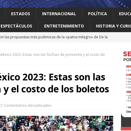
ESTADOS
INTERNACIONAL
POLÍTICA
EDUC
ESPECTÁCULOS
ENTRETENIMIENTO
HISTORIA Y CURI
on las propuestas más polémicas de la «patria milagro» de De la
os tendrá como presidente de Colombia
INTERNACIONAL
éxico 2023: Estas son las fechas de preventa y el costo de
 Perú restablecen relaciones tras crisis diplomática
ico 2023: Estas son las
an empacadora de chiles jalapeños en Nuevo León por brote de
y el costo de los boletos
 vale la pena leer
ALBERTO BOARDMAN
Comentarios desactivados
 en Guadalupe Consejo Municipal de Participación de la Mujer