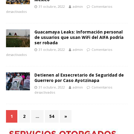
31 octubre, 2022
admin
Comentarios
desactivados
Guacamaya Leaks: Información personal
de usuarios que usan WiFi del AIFA podría
ser robada
31 octubre, 2022
admin
Comentarios
desactivados
Detienen al Exsecretario de Seguridad de
Guerrero por Caso Ayotzinapa
31 octubre, 2022
admin
Comentarios
desactivados
1
2
…
54
»