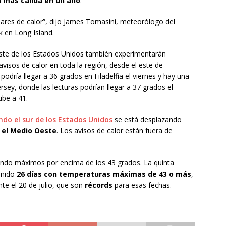
a más cálida en un año
.
ulares de calor”, dijo James Tomasini, meteorólogo del
 en Long Island.
reste de los Estados Unidos también experimentarán
visos de calor en toda la región, desde el este de
dría llegar a 36 grados en Filadelfia el viernes y hay una
rsey, donde las lecturas podrían llegar a 37 grados el
ube a 41.
ndo el sur de los Estados Unidos
se está desplazando
y el Medio Oeste
. Los avisos de calor están fuera de
ando máximos por encima de los 43 grados. La quinta
enido
26 días con temperaturas máximas de 43 o más
,
te el 20 de julio, que son
récords
para esas fechas.