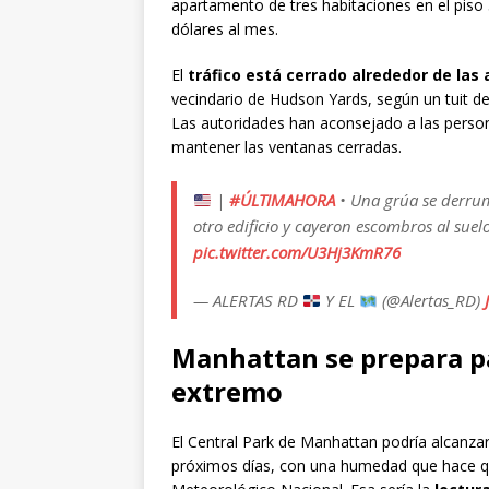
apartamento de tres habitaciones en el piso 5
dólares al mes.
El
tráfico está cerrado alrededor de las a
vecindario de Hudson Yards, según un tuit d
Las autoridades han aconsejado a las perso
mantener las ventanas cerradas.
|
#ÚLTIMAHORA
• Una grúa se derr
otro edificio y cayeron escombros al sue
pic.twitter.com/U3Hj3KmR76
— ALERTAS RD
Y EL
(@Alertas_RD)
Manhattan se prepara par
extremo
El Central Park de Manhattan podría alcanza
próximos días, con una humedad que hace que