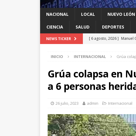
NACIONAL
LOCAL
NUEVO LEÓN
CIENCIA
SALUD
DEPORTES
[ 6 agosto, 2026 ]
Manuel G
NEWS TICKER
Food Park en García
LO
INICIO
INTERNACIONAL
Grúa cola
[ 6 agosto, 2026 ]
Escobed
[ 6 agosto, 2026 ]
Llama Mi
Grúa colapsa en N
agua
LOCAL
a 6 personas herid
[ 6 agosto, 2026 ]
Ya cantó
[ 6 agosto, 2026 ]
Huelen 
26 julio, 2023
admin
Internacional