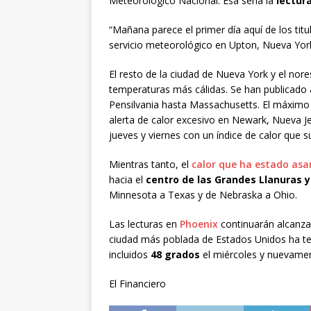
Meteorológico Nacional. Esa sería la
lectur
“Mañana parece el primer día aquí de los tit
servicio meteorológico en Upton, Nueva York
El resto de la ciudad de Nueva York y el no
temperaturas más cálidas. Se han publicado a
Pensilvania hasta Massachusetts. El máximo po
alerta de calor excesivo en Newark, Nueva Je
jueves y viernes con un índice de calor que s
Mientras tanto, el
calor que ha estado asa
hacia el
centro de las Grandes Llanuras 
Minnesota a Texas y de Nebraska a Ohio.
Las lecturas en
Phoenix
continuarán alcanz
ciudad más poblada de Estados Unidos ha t
incluidos
48 grados
el miércoles y nuevamen
El Financiero