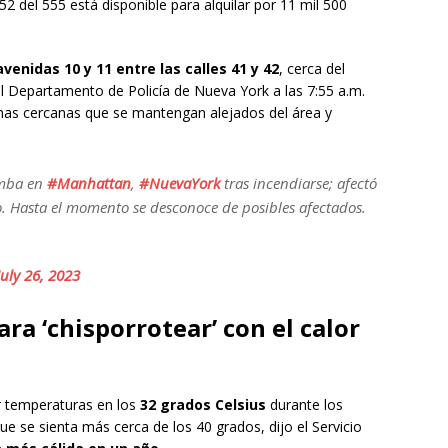
2 del 555 está disponible para alquilar por 11 mil 500
venidas 10 y 11 entre las calles 41 y 42
, cerca del
el Departamento de Policía de Nueva York a las 7:55 a.m.
nas cercanas que se mantengan alejados del área y
umba en
#Manhattan
,
#NuevaYork
tras incendiarse; afectó
lo. Hasta el momento se desconoce de posibles afectados.
July 26, 2023
a ‘chisporrotear’ con el calor
r temperaturas en los
32 grados Celsius
durante los
 se sienta más cerca de los 40 grados, dijo el Servicio