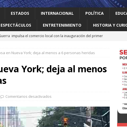
ESTADOS
INTERNACIONAL
POLÍTICA
EDUC
ESPECTÁCULOS
ENTRETENIMIENTO
HISTORIA Y CURI
uerra impulsa el comercio local con la inauguración del primer
CAL
psa en Nueva York; deja al menos a 6 personas heridas
o realiza obras que generan progreso
LOCAL
jes al ‘modo transformación’ para garantizar un mejor servicio de
ueva York; deja al menos
as
 el gallo
HISTORIA Y CURIOSIDADES
a baúl
LOCAL
Comentarios desactivados