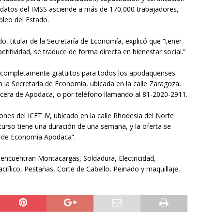
n datos del IMSS asciende a más de 170,000 trabajadores,
pleo del Estado.
do, titular de la Secretaría de Economía, explicó que “tener
itividad, se traduce de forma directa en bienestar social.”
n completamente gratuitos para todos los apodaquenses
n la Secretaría de Economía, ubicada en la calle Zaragoza,
becera de Apodaca, o por teléfono llamando al 81-2020-2911.
iones del ICET IV, ubicado en la calle Rhodesia del Norte
 curso tiene una duración de una semana, y la oferta se
ía de Economía Apodaca”.
 encuentran Montacargas, Soldadura, Electricidad,
crílico, Pestañas, Corte de Cabello, Peinado y maquillaje,