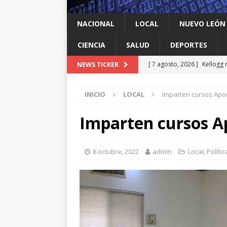
NACIONAL
LOCAL
NUEVO LEÓN
CIENCIA
SALUD
DEPORTES
[ 7 agosto, 2026 ]
Kellogg 
NEWS TICKER
[ 7 agosto, 2026 ]
Ya cantó
INICIO
LOCAL
Imparten cursos Apo
[ 7 agosto, 2026 ]
Multan a
infantil contra el gigante d
Imparten cursos A
[ 7 agosto, 2026 ]
NL enfre
recomendación de la OMS
8 octubre, 2022
admin
Local
,
Polític
[ 7 agosto, 2026 ]
Trump vu
INTERNACIONAL