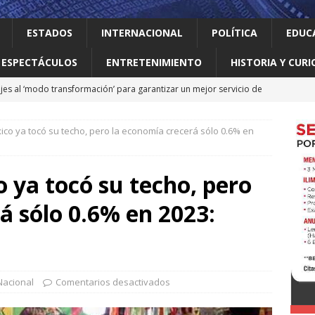
ESTADOS
INTERNACIONAL
POLÍTICA
EDUC
ESPECTÁCULOS
ENTRETENIMIENTO
HISTORIA Y CURI
jes al ‘modo transformación’ para garantizar un mejor servicio de
ico ya tocó su techo, pero la economía crecerá sólo 0.6% en
 el gallo
HISTORIA Y CURIOSIDADES
ilia Canturosas consolida a Nuevo Laredo como referente de
o ya tocó su techo, pero
pas
ESTADOS
á sólo 0.6% en 2023:
 no le importan las personas vulnerables: Waldo
LOCAL
o realiza obras que generan progreso
LOCAL
Nacional
Comentarios desactivados