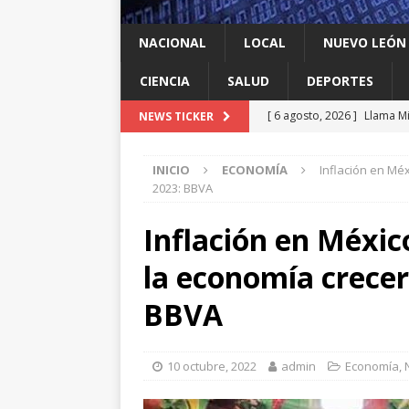
NACIONAL
LOCAL
NUEVO LEÓN
CIENCIA
SALUD
DEPORTES
[ 6 agosto, 2026 ]
Llama Mi
NEWS TICKER
agua
LOCAL
INICIO
ECONOMÍA
Inflación en Méx
[ 6 agosto, 2026 ]
Ya cantó
2023: BBVA
[ 6 agosto, 2026 ]
Carmen L
Inflación en Méxic
energía limpia en Tamauli
la economía crecer
[ 6 agosto, 2026 ]
A Estado
[ 6 agosto, 2026 ]
Escobed
BBVA
10 octubre, 2022
admin
Economía
,