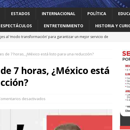
ESTADOS
INTERNACIONAL
POLÍTICA
EDUC
ESPECTÁCULOS
ENTRETENIMIENTO
HISTORIA Y CURI
jes al ‘modo transformación’ para garantizar un mejor servicio de
es de 7 horas, ¿México está listo para una reducción?
 el gallo
HISTORIA Y CURIOSIDADES
ilia Canturosas consolida a Nuevo Laredo como referente de
 de 7 horas, ¿México está
pas
ESTADOS
ucción?
 no le importan las personas vulnerables: Waldo
LOCAL
o realiza obras que generan progreso
LOCAL
Comentarios desactivados