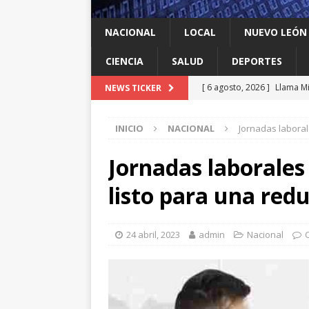
NACIONAL
LOCAL
NUEVO LEÓN
CIENCIA
SALUD
DEPORTES
[ 6 agosto, 2026 ]
Llama Mi
NEWS TICKER
agua
LOCAL
INICIO
NACIONAL
Jornadas laboral
[ 6 agosto, 2026 ]
Ya cantó
[ 6 agosto, 2026 ]
Carmen L
Jornadas laborales
energía limpia en Tamauli
listo para una red
[ 6 agosto, 2026 ]
A Estado
[ 6 agosto, 2026 ]
Escobed
24 abril, 2023
admin
Nacional