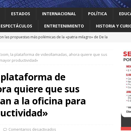
ESTADOS
INTERNACIONAL
POLÍTICA
EDUC
ESPECTÁCULOS
ENTRETENIMIENTO
HISTORIA Y CURI
on las propuestas más polémicas de la «patria milagro» de De la
os tendrá como presidente de Colombia
INTERNACIONAL
 Zoom, la plataforma de videollamadas, ahora quiere que sus
 Perú restablecen relaciones tras crisis diplomática
 mayor productividad»
a plataforma de
an empacadora de chiles jalapeños en Nuevo León por brote de
ra quiere que sus
 vale la pena leer
ALBERTO BOARDMAN
an a la oficina para
 en Guadalupe Consejo Municipal de Participación de la Mujer
uctividad»
Comentarios desactivados