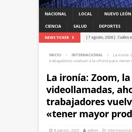
NACIONAL
LOCAL
NUEVO LEÓN
CIENCIA
SALUD
DEPORTES
[ 7 agosto, 2026 ]
Cuáles s
NEWS TICKER
Espriella y qué contrapes
INICIO
INTERNACIONAL
La ironía:
[ 7 agosto, 2026 ]
México y
trabajadores vuelvan a la oficina para «tener
INTERNACIONAL
La ironía: Zoom, l
[ 7 agosto, 2026 ]
Investig
videollamadas, aho
salmonella
LOCAL
[ 7 agosto, 2026 ]
Algo que
trabajadores vuelv
[ 7 agosto, 2026 ]
Instalan
«tener mayor prod
LOCAL
8 agosto, 2023
admin
Internacional