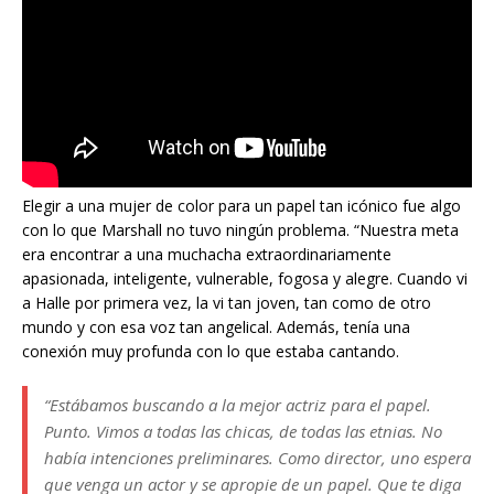
Elegir a una mujer de color para un papel tan icónico fue algo
con lo que Marshall no tuvo ningún problema. “Nuestra meta
era encontrar a una muchacha extraordinariamente
apasionada, inteligente, vulnerable, fogosa y alegre. Cuando vi
a Halle por primera vez, la vi tan joven, tan como de otro
mundo y con esa voz tan angelical. Además, tenía una
conexión muy profunda con lo que estaba cantando.
“Estábamos buscando a la mejor actriz para el papel.
Punto. Vimos a todas las chicas, de todas las etnias. No
había intenciones preliminares. Como director, uno espera
que venga un actor y se apropie de un papel. Que te diga