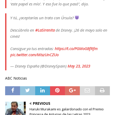
‘este papel es mío’. Y eso fue lo que pasó”, dijo.
Y tú, ¿aceptarías un trato con Úrsula?
Descúbrelo en
#LaSirenita
de Disney. ¡26 de mayo solo en
cines!
Consigue ya tus entradas:
https://t.co/PGMoGBfRfm
pic.twitter.com/MIszUnCZUo
— Disney España (@DisneySpain)
May 23, 2023
ABC Noticias
PREVIOUS
Haruki Murakami es galardonado con el Premio
Princesa de Asturias de las Letras 2023