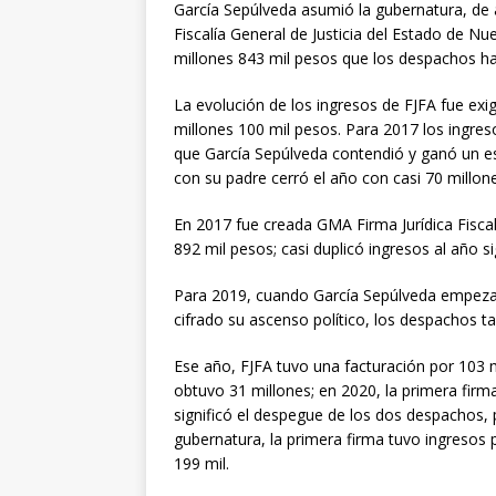
García Sepúlveda asumió la gubernatura, de a
Fiscalía General de Justicia del Estado de N
millones 843 mil pesos que los despachos ha
La evolución de los ingresos de FJFA fue exig
millones 100 mil pesos. Para 2017 los ingre
que García Sepúlveda contendió y ganó un es
con su padre cerró el año con casi 70 millon
En 2017 fue creada GMA Firma Jurídica Fisca
892 mil pesos; casi duplicó ingresos al año s
Para 2019, cuando García Sepúlveda empezaba
cifrado su ascenso político, los despachos t
Ese año, FJFA tuvo una facturación por 103 
obtuvo 31 millones; en 2020, la primera firm
significó el despegue de los dos despachos,
gubernatura, la primera firma tuvo ingresos 
199 mil.