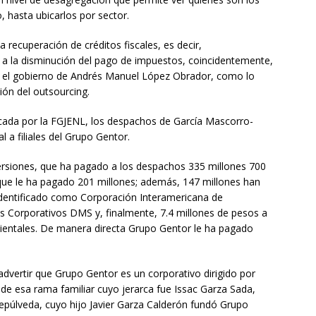
o, hasta ubicarlos por sector.
 recuperación de créditos fiscales, es decir,
a la disminución del pago de impuestos, coincidentemente,
r el gobierno de Andrés Manuel López Obrador, como lo
ión del outsourcing.
ificada por la FGJENL, los despachos de García Mascorro-
l a filiales del Grupo Gentor.
ersiones, que ha pagado a los despachos 335 millones 700
, que le ha pagado 201 millones; además, 147 millones han
 identificado como Corporación Interamericana de
os Corporativos DMS y, finalmente, 7.4 millones de pesos a
entales. De manera directa Grupo Gentor le ha pagado
dvertir que Grupo Gentor es un corporativo dirigido por
 de esa rama familiar cuyo jerarca fue Issac Garza Sada,
Sepúlveda, cuyo hijo Javier Garza Calderón fundó Grupo