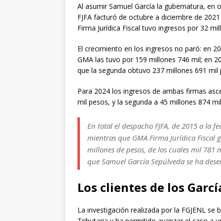
Al asumir Samuel García la gubernatura, en 
FJFA facturó de octubre a diciembre de 202
Firma Jurídica Fiscal tuvo ingresos por 32 mi
El crecimiento en los ingresos no paró: en 2
GMA las tuvo por 159 millones 746 mil; en 2
que la segunda obtuvo 237 millones 691 mil 
Para 2024 los ingresos de ambas firmas asce
mil pesos, y la segunda a 45 millones 874 mi
En total el despacho FJFA, de 2015 a la f
mientras que GMA Firma Jurídica Fiscal g
millones de pesos, de los cuales mil 781
que Samuel García Sepúlveda se ha de
Los clientes de los Garcí
La investigación realizada por la FGJENL se 
Tributaria y ha permitido avanzar el caso a 