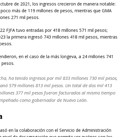
octubre de 2021, los ingresos crecieron de manera notable:
1 poco más de 119 millones de pesos, mientras que GMA
llones 271 mil pesos.
022 FJFA tuvo entradas por 418 millones 571 mil pesos;
023 la primera ingresó 743 millones 418 mil pesos, mientras
pesos.
ndieron, en el caso de la más longeva, a 24 millones 741
l pesos.
echa, ha tenido ingresos por mil 833 millones 730 mil pesos,
anó 579 millones 813 mil pesos. Un total de dos mil 413
 millones 377 mil pesos fueron facturados al mismo tiempo
sempeñado como gobernador de Nuevo León.
a
basó en la colaboración con el Servicio de Administración
un nivel de desagregación que permite ver quiénes son los