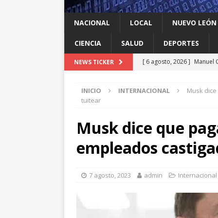
NACIONAL
LOCAL
NUEVO LEÓN
CIENCIA
SALUD
DEPORTES
[ 6 agosto, 2026 ]
Manuel G
NEWS TICKER
Food Park en García
LO
INICIO
INTERNACIONAL
Musk dice 
[ 6 agosto, 2026 ]
Escobed
tuitear
[ 6 agosto, 2026 ]
Llama Mi
Musk dice que pagar
agua
LOCAL
empleados castigad
[ 6 agosto, 2026 ]
Ya cantó
[ 6 agosto, 2026 ]
Huelen 
7 agosto, 2023
admin
Internacional