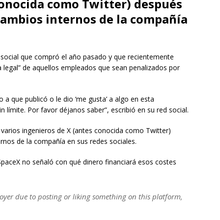
conocida como Twitter) después
 cambios internos de la compañía
d social que compró el año pasado y que recientemente
ra legal” de aquellos empleados que sean penalizados por
 a que publicó o le dio ‘me gusta’ a algo en esta
n límite. Por favor déjanos saber”, escribió en su red social.
varios ingenieros de X (antes conocida como Twitter)
ernos de la compañía en sus redes sociales.
 SpaceX no señaló con qué dinero financiará esos costes
oyer due to posting or liking something on this platform,