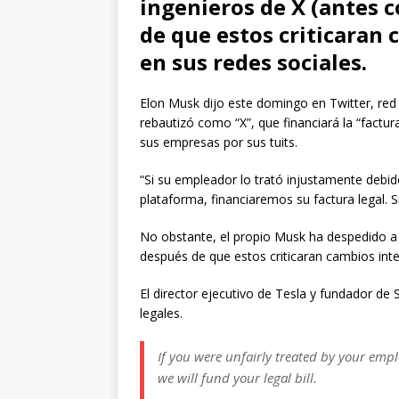
ingenieros de X (antes 
de que estos criticaran
en sus redes sociales.
Elon Musk dijo este domingo en Twitter, re
rebautizó como “X”, que financiará la “factu
sus empresas por sus tuits.
“Si su empleador lo trató injustamente debido
plataforma, financiaremos su factura legal. Si
No obstante, el propio Musk ha despedido a 
después de que estos criticaran cambios int
El director ejecutivo de Tesla y fundador de
legales.
If you were unfairly treated by your empl
we will fund your legal bill.