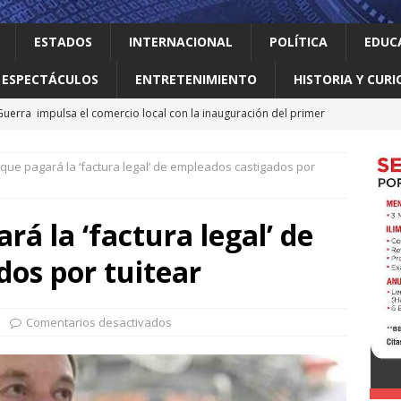
ESTADOS
INTERNACIONAL
POLÍTICA
EDUC
ESPECTÁCULOS
ENTRETENIMIENTO
HISTORIA Y CURI
uerra impulsa el comercio local con la inauguración del primer
CAL
que pagará la ‘factura legal’ de empleados castigados por
o realiza obras que generan progreso
LOCAL
jes al ‘modo transformación’ para garantizar un mejor servicio de
á la ‘factura legal’ de
os por tuitear
 el gallo
HISTORIA Y CURIOSIDADES
a baúl
LOCAL
Comentarios desactivados