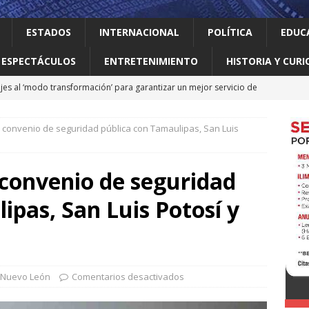
ESTADOS
INTERNACIONAL
POLÍTICA
EDUC
ESPECTÁCULOS
ENTRETENIMIENTO
HISTORIA Y CURI
jes al ‘modo transformación’ para garantizar un mejor servicio de
 convenio de seguridad pública con Tamaulipas, San Luis
 el gallo
HISTORIA Y CURIOSIDADES
ilia Canturosas consolida a Nuevo Laredo como referente de
convenio de seguridad
pas
ESTADOS
ipas, San Luis Potosí y
 no le importan las personas vulnerables: Waldo
LOCAL
o realiza obras que generan progreso
LOCAL
Nuevo León
Comentarios desactivados